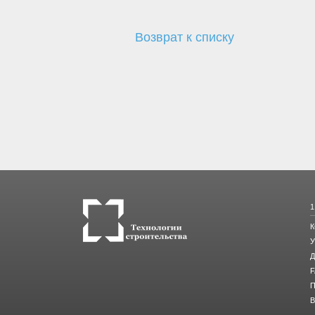
Возврат к списку
1
У
F
В