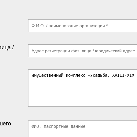
лица /
шего