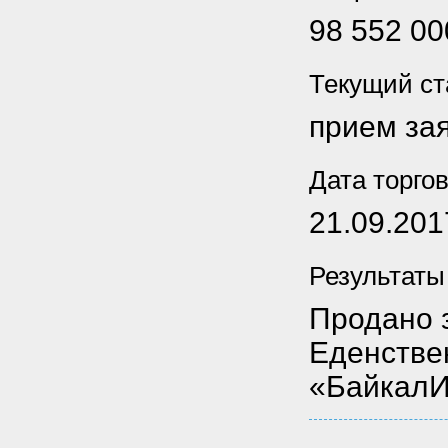
98 552 00
Текущий ст
прием за
Дата торго
21.09.201
Результаты
Продано з
Еденстве
«БайкалИ