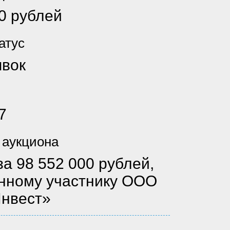
0 рублей
атус
явок
в
7
 аукциона
а 98 552 000 рублей,
нному участнику ООО
нвест»