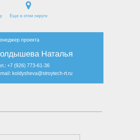
цу
Еще в этом округе
енеджер проекта
олдышева Наталья
л.: +7 (926) 773-61-36
mail:
koldysheva@stroytech-rt.ru