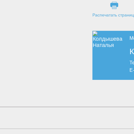
Распечатать страни
М
К
Те
E-